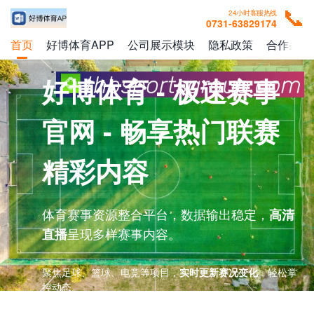
24小时客服热线
0731-63829174
首页
好博体育APP
公司展示模块
隐私政策
合作条款
好博体育 - 极速赛事
官网 - 畅享热门联赛
精彩内容
体育赛事资源整合平台，数据输出稳定，
高清
呈现多样赛事内容。
直播
聚焦足球、篮球、电竞等项目，
实时更新赛况变化
，轻松掌
控动态。