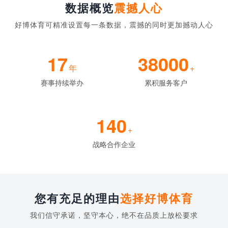
数据概览
震撼人心
好博体育可精准设置每一条数据，震撼的同时更加撼动人心
17
38000
年
+
赛事持续举办
累积服务客户
140
+
战略合作企业
您有充足的理由
选择好博体育
我们信守承诺，坚守本心，绝不在品质上放松要求