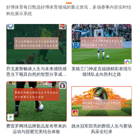
好博体育每日甄选好博体育领域的重点资讯，多场赛事内容实时结
构化展示系统
乔戈麦斯畅谈人生与未来感悟感
英格兰门神皮克福德精彩表现引
恩当下顺其自然的智慧分享成长
领球队走向胜利之路
观察
费雷罗网球品牌新品发布带来的
跳水冠军田亮的辉煌人生与赛场
运动与甜蜜完美结合体验
风采全纪录