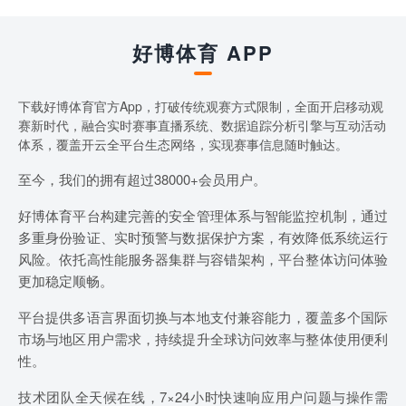
好博体育 APP
下载好博体育官方App，打破传统观赛方式限制，全面开启移动观
赛新时代，融合实时赛事直播系统、数据追踪分析引擎与互动活动
体系，覆盖开云全平台生态网络，实现赛事信息随时触达。
至今，我们的拥有超过38000+会员用户。
好博体育平台构建完善的安全管理体系与智能监控机制，通过
多重身份验证、实时预警与数据保护方案，有效降低系统运行
风险。依托高性能服务器集群与容错架构，平台整体访问体验
更加稳定顺畅。
平台提供多语言界面切换与本地支付兼容能力，覆盖多个国际
市场与地区用户需求，持续提升全球访问效率与整体使用便利
性。
技术团队全天候在线，7×24小时快速响应用户问题与操作需