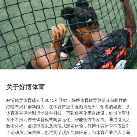
关于好博体育
好博体育体育成立于2015年开始，好博体育体育凭借其前瞻性的
战略布局和创新能力，在体育产业中逐渐展现出引领者的姿态。从
体育赛事运营到运动装备科技，再到数字化平台建设，好博体育体
育不断推动传统体育模式向多元化、智能化方向发展。通过引入大
数据分析、虚拟现实以及沉浸式观赛体验，好博体育体育不仅提升
了运动员训练效率，也优化了观众的体验感，为体育产业注入了新