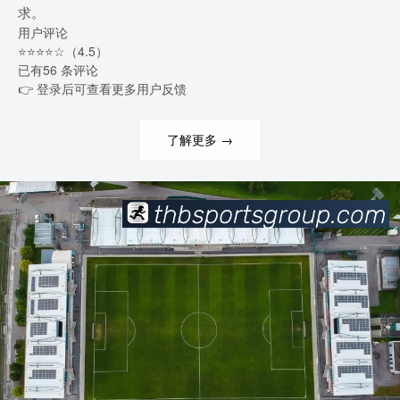
求。
用户评论
⭐⭐⭐⭐☆（4.5）
已有56 条评论
👉 登录后可查看更多用户反馈
了解更多 →